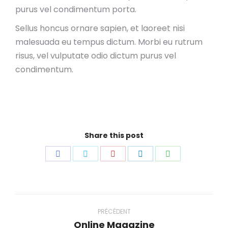
purus vel condimentum porta.
Sellus honcus ornare sapien, et laoreet nisi
malesuada eu tempus dictum. Morbi eu rutrum
risus, vel vulputate odio dictum purus vel
condimentum.
Share this post
Partager
Partager
Partager
Partager
Partager
sur
sur
sur
sur
sur
Facebook
Twitter
Pinterest
LinkedIn
WhatsApp
Navigation
de
PRÉCÉDENT
Online Magazine
Onglet