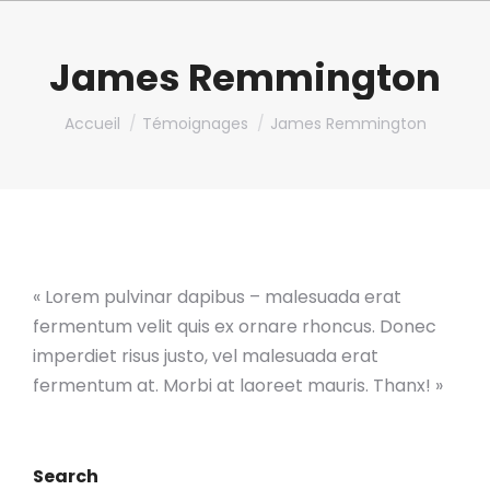
James Remmington
Vous êtes ici :
Accueil
Témoignages
James Remmington
« Lorem pulvinar dapibus – malesuada erat
fermentum velit quis ex ornare rhoncus. Donec
imperdiet risus justo, vel malesuada erat
fermentum at. Morbi at laoreet mauris. Thanx! »
Search