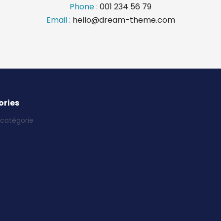
Phone :
001 234 56 79
Email :
hello@dream-theme.com
ries
catégorie