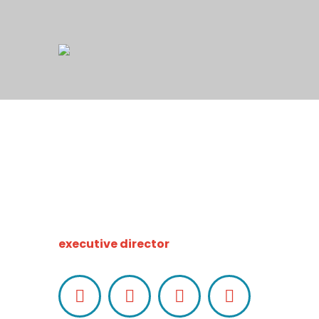
Maria Graywind
executive director
Facebook
LinkedIn
Pinterest
Instagram