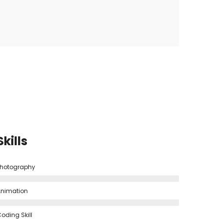
Skills
hotography
nimation
oding Skill