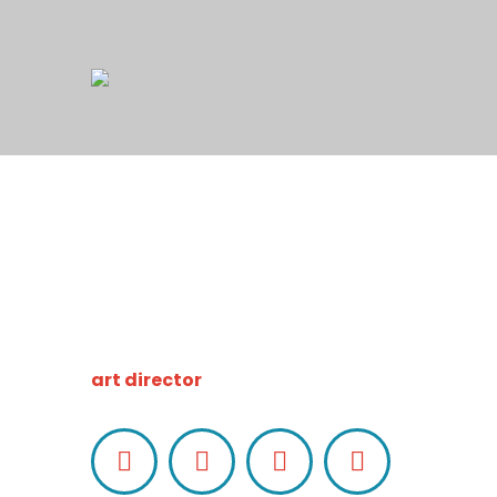
Alex Freeman
art director
Facebook
LinkedIn
Pinterest
Instagram