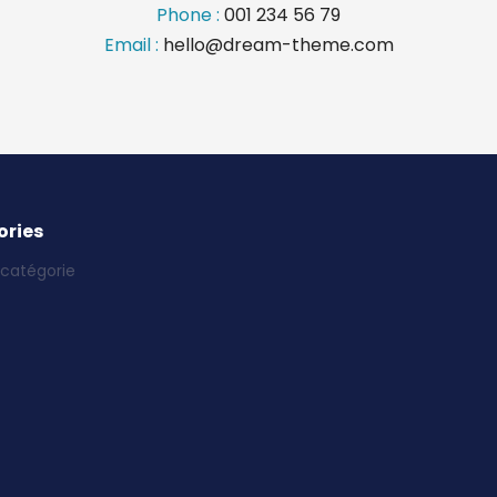
Phone :
001 234 56 79
Email :
hello@dream-theme.com
ries
catégorie