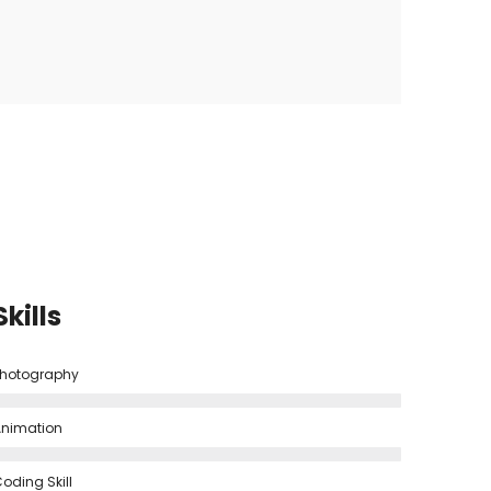
Skills
hotography
nimation
oding Skill